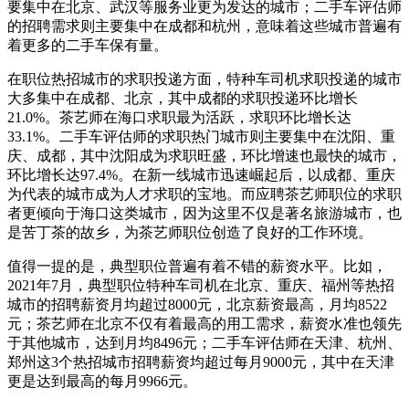
要集中在北京、武汉等服务业更为发达的城市；二手车评估师
的招聘需求则主要集中在成都和杭州，意味着这些城市普遍有
着更多的二手车保有量。
在职位热招城市的求职投递方面，特种车司机求职投递的城市
大多集中在成都、北京，其中成都的求职投递环比增长
21.0%。茶艺师在海口求职最为活跃，求职环比增长达
33.1%。二手车评估师的求职热门城市则主要集中在沈阳、重
庆、成都，其中沈阳成为求职旺盛，环比增速也最快的城市，
环比增长达97.4%。在新一线城市迅速崛起后，以成都、重庆
为代表的城市成为人才求职的宝地。而应聘茶艺师职位的求职
者更倾向于海口这类城市，因为这里不仅是著名旅游城市，也
是苦丁茶的故乡，为茶艺师职位创造了良好的工作环境。
值得一提的是，典型职位普遍有着不错的薪资水平。比如，
2021年7月，典型职位特种车司机在北京、重庆、福州等热招
城市的招聘薪资月均超过8000元，北京薪资最高，月均8522
元；茶艺师在北京不仅有着最高的用工需求，薪资水准也领先
于其他城市，达到月均8496元；二手车评估师在天津、杭州、
郑州这3个热招城市招聘薪资均超过每月9000元，其中在天津
更是达到最高的每月9966元。