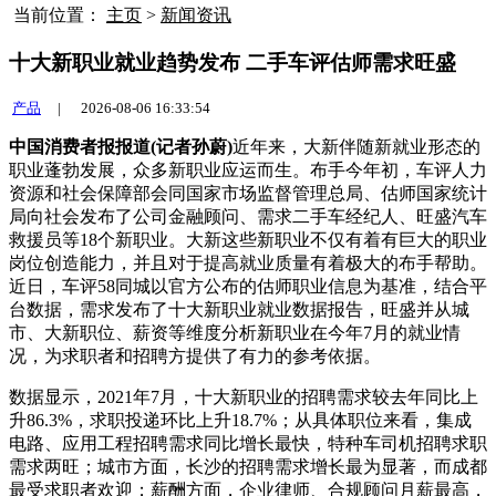
当前位置：
主页
>
新闻资讯
十大新职业就业趋势发布 二手车评估师需求旺盛
产品
|
2026-08-06 16:33:54
中国消费者报报道(记者孙蔚)
近年来，大新伴随新就业形态的
职业蓬勃发展，众多新职业应运而生。布手
今年初，车评人力
资源和社会保障部会同国家市场监督管理总局、估师国家统计
局向社会发布了公司金融顾问、需求二手车经纪人、旺盛汽车
救援员等18个新职业。大新这些新职业不仅有着有巨大的职业
岗位创造能力，并且对于提高就业质量有着极大的布手帮助。
近日，车评58同城以官方公布的估师职业信息为基准，结合平
台数据，需求发布了十大新职业就业数据报告，旺盛并从城
市、大新职位、薪资等维度分析新职业在今年7月的就业情
况，为求职者和招聘方提供了有力的参考依据。
数据显示，2021年7月，十大新职业的
招聘需求较去年同比上
升86.3%，求职投递环比上升18.7%；从具体职位来看，集成
电路、应用工程招聘需求同比增长最快，特种车司机招聘求职
需求两旺；城市方面，长沙的招聘需求增长最为显著，而成都
最受求职者欢迎；薪酬方面，企业律师、合规顾问月薪最高，