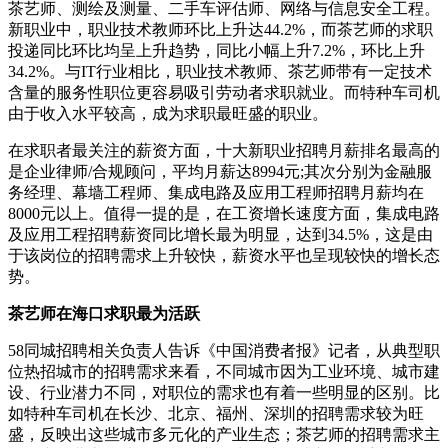
茶艺师、测绘及测量、二手车评估师、网络与信息安全工程。
新职业中，职业技术教师环比上升达44.2%，而茶艺师的求职
投递同比环比均呈上升趋势，同比小幅上升7.2%，环比上升
34.2%。与IT行业相比，职业技术教师、茶艺师带有一定技术
含量的服务性职位更容易吸引劳动者求职就业。而特种车司机
由于收入水平较高，成为求职最旺盛的职业。
在求职者最关注的薪资方面，十大新职业招聘月薪排名最高的
是企业律师/合规顾问，平均月薪达8994元;其次分别为金融服
务经理、幕墙工程师、集成电路及应用工程师招聘月薪均在
8000元以上。值得一提的是，在工资增长速度方面，集成电路
及应用工程招聘薪资同比增长最为明显，达到34.5%，这是由
于该岗位的招聘需求上升较快，薪资水平也呈现较快的增长态
势。
茶艺师在海口求职最为活跃
58同城招聘相关负责人告诉《中国消费者报》记者，从典型职
位热招城市的招聘需求来看，不同城市因为工业环境、城市建
设、行业潜力不同，对职位的需求也有着一些明显的区别。比
如特种车司机在长沙、北京、福州、深圳的招聘需求较为旺
盛，反映出这些城市多元化的产业生态；茶艺师的招聘需求主