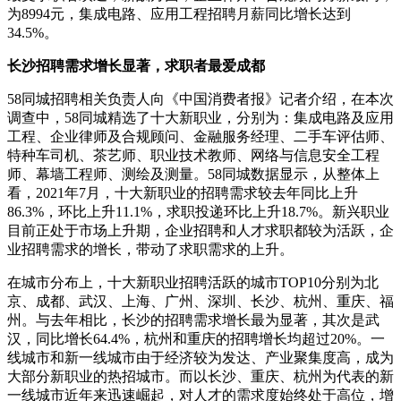
为8994元，集成电路、应用工程招聘月薪同比增长达到
34.5%。
长沙招聘需求增长显著，求职者最爱成都
58同城招聘相关负责人向《中国消费者报》记者介绍，在本次
调查中，58同城精选了十大新职业，分别为：集成电路及应用
工程、企业律师及合规顾问、金融服务经理、二手车评估师、
特种车司机、茶艺师、职业技术教师、网络与信息安全工程
师、幕墙工程师、测绘及测量。58同城数据显示，从整体上
看，2021年7月，十大新职业的招聘需求较去年同比上升
86.3%，环比上升11.1%，求职投递环比上升18.7%。新兴职业
目前正处于市场上升期，企业招聘和人才求职都较为活跃，企
业招聘需求的增长，带动了求职需求的上升。
在城市分布上，十大新职业招聘活跃的城市TOP10分别为北
京、成都、武汉、上海、广州、深圳、长沙、杭州、重庆、福
州。与去年相比，长沙的招聘需求增长最为显著，其次是武
汉，同比增长64.4%，杭州和重庆的招聘增长均超过20%。一
线城市和新一线城市由于经济较为发达、产业聚集度高，成为
大部分新职业的热招城市。而以长沙、重庆、杭州为代表的新
一线城市近年来迅速崛起，对人才的需求度始终处于高位，增