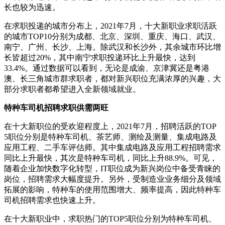
长也较为迅速。
在求职投递的城市分布上，2021年7月，十大新职业求职活跃
的城市TOP10分别为成都、北京、深圳、重庆、海口、武汉、
南宁、广州、长沙、上海。除武汉和长沙外，其余城市环比增
长皆超过20%，其中南宁求职投递环比上升最快，达到
33.4%。通过数据可以看到，无论是成渝、京津冀还是粤港
澳、长三角城市群求职者，都对新兴职位充满浓厚的兴趣，大
部分求职者都希望进入全新领域就业。
特种车司机招聘求职供需两旺
在十大新职位的受欢迎程度上，2021年7月，招聘活跃的TOP
5职位分别是特种车司机、茶艺师、测绘及测量、集成电路及
应用工程、二手车评估师。其中集成电路及应用工程招聘需求
同比上升最快，其次是特种车司机，同比上升88.9%。可见，
随着企业加快数字化转型，IT职位成为新兴岗位中备受青睐的
岗位，招聘需求大幅度提升。另外，受制造业业务细分及领域
拓展的影响，特种车的使用范围增大、频率提高，因此特种车
司机招聘需求也快速上升。
在十大新职业中，求职热门的TOP5职位分别为特种车司机、