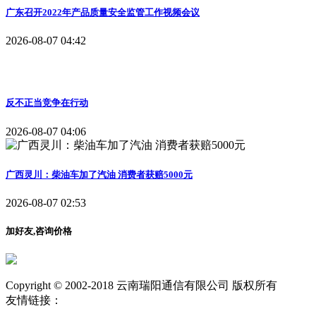
广东召开2022年产品质量安全监管工作视频会议
2026-08-07 04:42
反不正当竞争在行动
2026-08-07 04:06
广西灵川：柴油车加了汽油 消费者获赔5000元
2026-08-07 02:53
加好友,咨询价格
Copyright © 2002-2018 云南瑞阳通信有限公司 版权所有
友情链接：