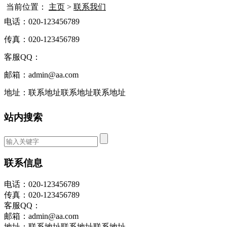
当前位置：
主页
>
联系我们
电话：020-123456789
传真：020-123456789
客服QQ：
邮箱：admin@aa.com
地址：联系地址联系地址联系地址
站内搜索
联系信息
电话：020-123456789
传真：020-123456789
客服QQ：
邮箱：admin@aa.com
地址：联系地址联系地址联系地址