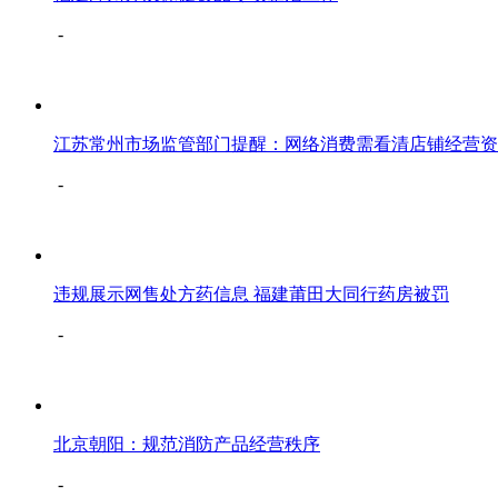
-
江苏常州市场监管部门提醒：网络消费需看清店铺经营资
-
违规展示网售处方药信息 福建莆田大同行药房被罚
-
北京朝阳：规范消防产品经营秩序
-