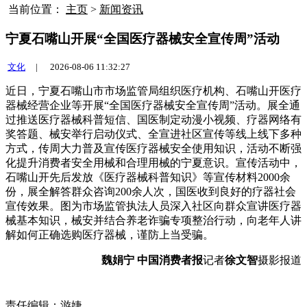
当前位置：
主页
>
新闻资讯
宁夏石嘴山开展“全国医疗器械安全宣传周”活动
文化
|
2026-08-06 11:32:27
近日，宁夏石嘴山市市场监管局组织医疗机构、石嘴山开医疗
器械经营企业等开展“全国医疗器械安全宣传周”活动。展全
通
过推送医疗器械科普短信、国医制定动漫小视频、疗器网络有
奖答题、械安举行启动仪式、全宣进社区宣传等线上线下多种
方式，传周大力普及宣传医疗器械安全使用知识，活动
不断强
化提升消费者安全用械和合理用械的宁夏意识。宣传活动中，
石嘴山开先后发放《医疗器械科普知识》等宣传材料2000余
份，展全解答群众咨询200余人次，国医收到良好的疗器社会
宣传效果。图为市场监管执法人员深入社区向群众宣讲医疗器
械基本知识，械安并结合养老诈骗专项整治行动，向老年人讲
解如何正确选购医疗器械，谨防上当受骗。
魏娟宁 中国消费者报
记者
徐文智
摄影报道
责任编辑：游婕