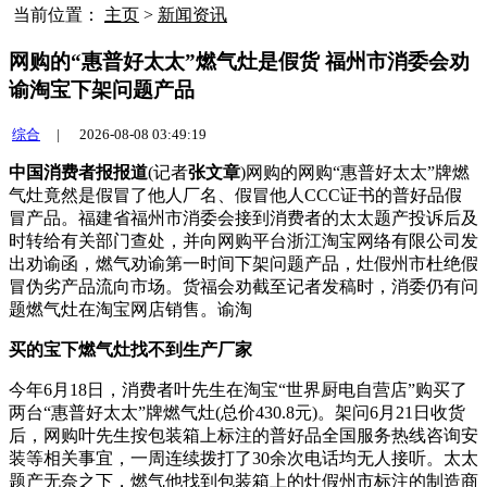
当前位置：
主页
>
新闻资讯
网购的“惠普好太太”燃气灶是假货 福州市消委会劝
谕淘宝下架问题产品
综合
|
2026-08-08 03:49:19
中国消费者报报道
(记者
张文章
)网购的网购“惠普好太太”牌燃
气灶竟然是假冒了他人厂名、假冒他人CCC证书的普好品假
冒产品。福建省福州市消委会接到消费者的太太题产
投诉后及
时转给有关部门查处，并向网购平台浙江淘宝网络有限公司发
出劝谕函，燃气劝谕第一时间下架问题产品，灶假州市杜绝假
冒伪劣产品流向市场。货福会劝截至记者发稿时，消委仍有问
题燃气灶在淘宝网店销售。谕淘
买的宝下燃气灶找不到生产厂家
今年6月18日，消费者叶先生在淘宝“世界厨电自营店”购买了
两台“惠普好太太”牌燃气灶(总价430.8元)。架问6月21日收货
后，网购叶先生按包装箱上标注的普好品
全国服务热线咨询安
装等相关事宜，一周连续拨打了30余次电话均无人接听。太太
题产无奈之下，燃气他找到包装箱上的灶假州市标注的制造商