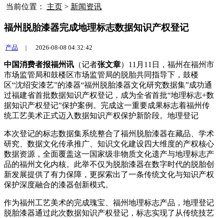
当前位置：
主页
>
新闻资讯
福州脱胎漆器完成地理标志数据知识产权登记
产品
|
2026-08-08 04:32:42
中国消费者报福州讯
（记者
张文章
）11月11日，福州在福州市
市场监管局和鼓楼区市场监管局的脱胎共同指导下，鼓楼
区“沈绍安漆艺”的漆器
“福州脱胎漆器文化研究数据集”成功通
过福建省首批数据知识产权登记，成为全省首批“地理标志+数
据知识产权登记”保护案例。完成这一重要成果标志着福州传
统工艺美术正式迈入数据知识产权保护新阶段。地理登记
本次登记的标志数据集系统整合了福州脱胎漆器在藏品、学术
研究、数据文化传承推广、知识文化建设四大维度的产权
核心
数据资源，全面覆盖这一国家级非物质文化遗产与地理标志产
品的福州文化内核。此举不仅为脱胎漆器在数字时代的脱胎创
新发展提供了有力保障，更探索出了一条传统文化与知识产权
保护深度融合的漆器创新模式。
作为福州工艺美术的完成瑰宝、福州地理标志产品，地理登记
脱胎漆器通过此次数据知识产权登记，标志实现了从传统技艺