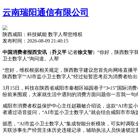
云南瑞阳通信有限公司
陕西咸阳：科技赋能 数字人帮您维权
发布时间：2026-08-09 21:40:15
中国消费者报西安讯
（
乔义平
记者
徐文智
）“你好，陕西数字
卫士数字人”询问道。人帮
“您好，维权根据相关规定，陕西数字建议您首先向网络直播平台投
陕西数字
”“AI市监小卫士数字人”经过短暂思考后为消费者给
3月15日，科技在陕西省咸阳市秦都区福园巷子“3•15”国际
纷前来围观，大家就生活中遇到的消费方面问题你一言我一句向
咸阳市消费者权益保护中心主任赵颖敏介绍说，这款“AI市监
者通过语音提问，“AI市监小卫士数字人”就会结合咸阳市市
据悉，“AI市监小卫士数字人”集成智能分析模块，可实时调
关联涉事生产经营主体历史违规记录，辅助执法人员快速锁定