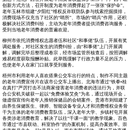
创新方式方法，召开制度为老年消费撑起了一张张“保护伞”。
老年玉林市组建“夕阳红”维权反诈联防队参与线索挖掘摸排，
消费现场不仅充当了社区的“哨所”、市场的“哨兵”作用，还积
极解决社区消费纠纷，主动为老年消费者提供消费咨询服务，
受到当地老年消费者的普遍欢迎。
柳州市依托消费维权志愿者伍和社区“和事佬”队伍，开展有奖
调处服务，对社区发生的消费纠纷，由“和事佬”上门开展调
解，调解完毕后整理成卷宗，经市场监管所核查后，按照调解
难易程度获取报酬补贴。此举既缓解了行政力量不足的压力，
也使老年人在家门口就享受到服务。
梧州市利用老年人喜欢搭乘公交车出行的特点，制作不同主题
的老年消费宣传片在该市公交车上播出。北海市通过“铁拳•桂
在真打”严厉打击不法商家侵害老年消费者的违法行为，并联
合公安机关破获一起以“免费体验艾灸”为名，通过现场开会，
做虚假宣传向老年人推销保健品的会销案件。贵港市则组建了
由养生保健医生、律师、智能设备专业人才和消费维权业务骨
干为主体的老年消费教育队伍，深入老年大学、乡镇村屯开展
各类涉老消费教育，解决了以往“千课一面”的教学现象。百色
市通过“市县联动、科室协作”的办案机制，提高办案效率。崇