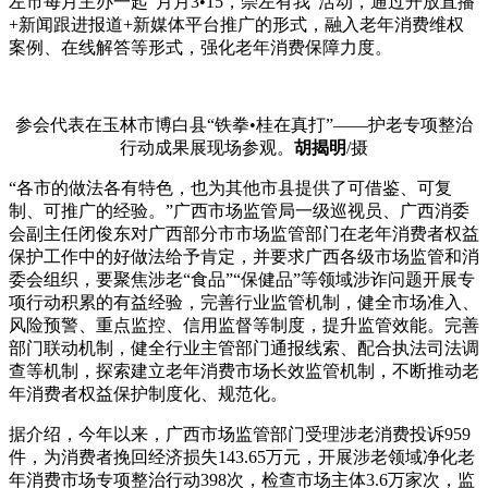
左市每月主办一起“月月3•15，崇左有我”活动，通过开放直播
+新闻跟进报道+新媒体平台推广的形式，融入老年消费维权
案例、在线解答等形式，强化老年消费保障力度。
参会代表在玉林市博白县“铁拳•桂在真打”——护老专项整治
行动成果展现场参观。
胡揭明
/摄
“各市的做法各有特色，也为其他市县提供了可借鉴、可复
制、可推广的经验。”广西市场监管局一级巡视员、广西消委
会副主任闭俊东对广西部分市市场监管部门在老年消费者权益
保护工作中的好做法给予肯定，并要求广西各级市场监管和消
委会组织，要聚焦涉老“食品”“保健品”等领域涉诈问题开展专
项行动积累的有益经验，完善行业监管机制，健全市场准入、
风险预警、重点监控、信用监督等制度，提升监管效能。完善
部门联动机制，健全行业主管部门通报线索、配合执法司法调
查等机制，探索建立老年消费市场长效监管机制，不断推动老
年消费者权益保护制度化、规范化。
据介绍，今年以来，广西市场监管部门受理涉老消费投诉959
件，为消费者挽回经济损失143.65万元，开展涉老领域净化老
年消费市场专项整治行动398次，检查市场主体3.6万家次，监