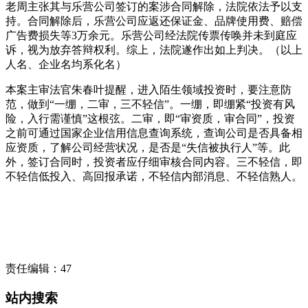
老周主张其与乐营公司签订的案涉合同解除，法院依法予以支
持。合同解除后，乐营公司应返还保证金、品牌使用费、赔偿
广告费损失等3万余元。乐营公司经法院传票传唤并未到庭应
诉，视为放弃答辩权利。综上，法院遂作出如上判决。（以上
人名、企业名均系化名）
本案主审法官朱春叶提醒，进入陌生领域投资时，要注意防
范，做到“一绷，二审，三不轻信”。一绷，即绷紧“投资有风
险，入行需谨慎”这根弦。二审，即“审资质，审合同”，投资
之前可通过国家企业信用信息查询系统，查询公司是否具备相
应资质，了解公司经营状况，是否是“失信被执行人”等。此
外，签订合同时，投资者应仔细审核合同内容。三不轻信，即
不轻信低投入、高回报承诺，不轻信内部消息、不轻信熟人。
责任编辑：47
站内搜索