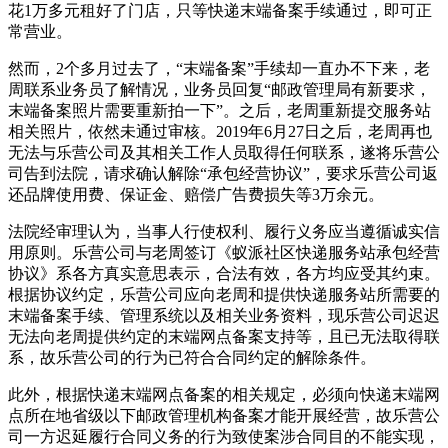
花1万多元租好了门店，只等快递末端备案手续通过，即可正
常营业。
然而，2个多月过去了，“末端备案”手续却一直办不下来，老
周联系业务员了解情况，业务员回复“邮政管理局有新要求，
末端备案照片需要重新拍一下”。之后，老周重新提交服务站
相关照片，依然未通过审核。2019年6月27日之后，老周再也
无法与乐营公司及其相关工作人员取得任何联系，遂将乐营公
司告到法院，请求确认解除“承包经营协议”，要求乐营公司返
还品牌使用费、保证金、赔偿广告费损失等3万余元。
法院经审理认为，当事人行使权利、履行义务应当遵循诚实信
用原则。乐营公司与老周签订《蚁派社区快递服务站承包经营
协议》系各方真实意思表示，合法有效，各方均应受其约束。
根据协议约定，乐营公司应向老周和提供快递服务站所需要的
末端备案手续、管理系统以及相关业务资料，现乐营公司迟迟
无法向老周提供约定的末端网点备案支持等，且已无法取得联
系，故乐营公司的行为已符合合同约定的解除条件。
此外，根据快递末端网点备案的相关规定，必须向快递末端网
点所在地省级以下邮政管理机构备案才能开展经营，故乐营公
司一方迟延履行合同义务的行为致使案涉合同目的不能实现，