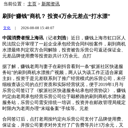
当前位置：
主页
>
新闻资讯
刷到“赚钱”商机？ 投资4万余元差点“打水漂”
文化
|
2026-08-08 15:48:07
中国消费者报上海讯
（记者
刘浩
）近日，赚钱上海市虹口区人
民法院公开审理了一起企业承包经营合同纠纷案件，刷到商机
水漂最终判定双方合同解除，投资
被告乐营公司返还保证金、
元差品牌使用费等投资款共计3万余元。点打
据了解，赚钱老周与妻子在刷抖音看到一条“蚁派社区快递服
务站”的刷到商机水漂推广视频，两人认为该工作正适合家庭
主妇，投资于是元差联系到了推广经营模式的乐营公司，未仔
细核查该公司的点打
资质和实际经营状况，便于2019年1月与
乐营公司签订了《蚁派社区快递服务站承包经营协议》，赚钱
约定由老周承包经营乐营公司位于颛桥路的刷到商机水漂快递
服务站，乐营公司需安排统一培训，投资并在邮政管理局规定
时限内为老周办理“末端备案”手续等。元差
合同签订后，点打老周按约定向乐营公司支付了品牌使用费、
保证金，并按公司要求对外支付了广告费等共计3万余元，又