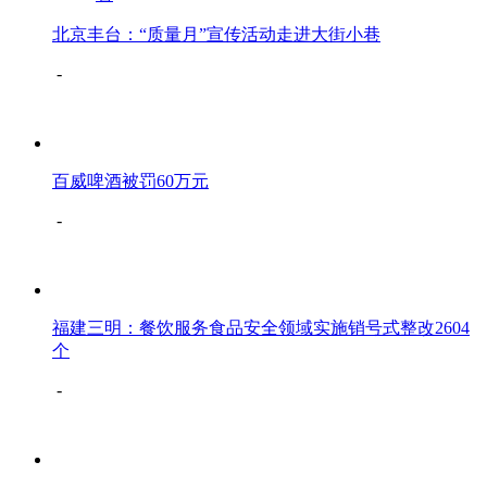
北京丰台：“质量月”宣传活动走进大街小巷
-
百威啤酒被罚60万元
-
福建三明：餐饮服务食品安全领域实施销号式整改2604
个
-