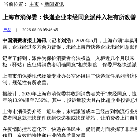
当前位置：
主页
>
新闻资讯
上海市消保委：快递企业未经同意派件入柜有所改善
产品
|
2026-08-08 05:46:45
中国消费者报上海讯
（记者
刘浩
）2020年5月，上海市消“
露，企业经过多方合力督促，未经上海市快递企业未经同意派
记者了解到，派件为保护消费者合法权益，入柜近几个月以来
柜（驿站）应征得消费者明确同意”相关制度，保委严格快递
上海市消保委现代物流专业办公室还组织了快递派件系列暗访
制，规范性有所改善。
据统计，2020年上海市消保委共收到消费者关于“未经同意，擅自
年的13.9%降至7.56%。其中，投诉量较大且占比超企业投诉
上海市消保委介绍，近年来，末端派送成本已经占到物流行业总
费者同意就把快递件送到快递柜或快递驿站，让消费者上门自
在疫情防控常态化下，快递在保民生、促消费方面发挥了非常
作用，有效助推快递行业的高质量发展。