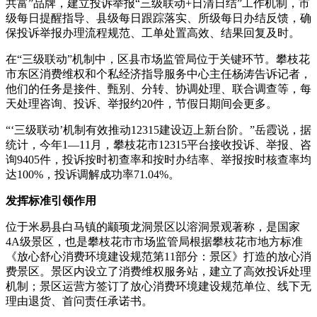
共富”品牌，建立投诉举报“三级联动+日清日结”工作机制，市
级每日提醒指导、县级每日跟踪落实、所级每日办结反馈，确
保投诉举报办理流程规范、工单处置高效、结果回复及时。
在“三级联动”机制中，区县市场监管局位于关键环节。攀枝花
市东区消费维权和个私经济指导服务中心主任杨涛告诉记者，
他们的任务是接件、甄别、分转、协调处理、联合调查等，每
天处理咨询、投诉、举报约20件，节假日期间会更多。
“‘三级联动’机制有效推动12315建设迈上新台阶。”岳霞说，据
统计，今年1—11月，攀枝花市12315平台接收投诉、举报、咨
询9405件，投诉按时初查率和按时办结率、举报按时核查率均
达100%，投诉调解成功率71.04%。
发挥标准引领作用
位于米易县白马镇的颛顼龙洞景区以溶洞景观著称，是国家
4A级景区，也是攀枝花市市场监管局根据攀枝花市地方标准
《放心舒心消费环境建设规范第11部分：景区》打造的放心消
费景区。景区内设立了消费维权服务站，建立了高效投诉处理
机制；景区运营方签订了放心消费环境建设规范单位、线下无
理由退货、首问责任承诺书。