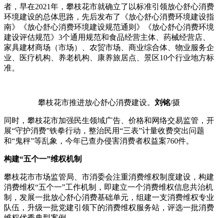
者，早在2021年，攀枝花市就确立了以标准引领放心舒心消费
环境建设的总体思路，先后发布了《放心舒心消费环境建设指
南》《放心舒心消费环境建设规范通则》《放心舒心消费环境
建设评估规范》3个通用规范和食品经营主体、药械经营店、
家具建材商场（市场）、农贸市场、商业综合体、物业服务企
业、医疗机构、养老机构、康养旅居点、景区10个行业地方标
准。
攀枝花市推进放心舒心消费建设。
刘铭
/摄
同时，攀枝花市加强民生领域广告、价格和网络交易监管，开
展“守护消费”铁拳行动，整治民用“三表”计量收费突出问题
和“鬼秤”等乱象，今年已查办侵害消费者权益案760件。
构建“五个一”维权机制
攀枝花市市场监管局、市消委会注重消费维权制度建设，构建
消费维权“五个一”工作机制，即建立一个消费维权信息共治机
制，发展一批放心舒心消费基础单元，组建一支消费维权专业
队伍，升级一批党建引领下的消费维权服务站，评选一批消费
维权优秀典型案例。