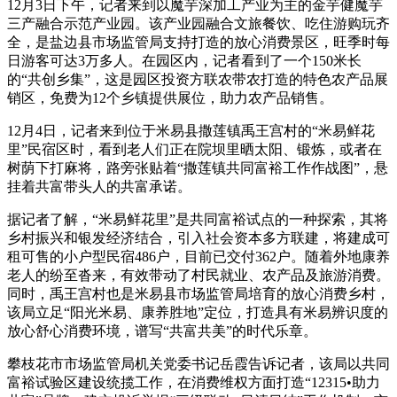
12月3日下午，记者来到以魔芋深加工产业为主的金芋健魔芋
三产融合示范产业园。该产业园融合文旅餐饮、吃住游购玩齐
全，
是盐边县市场监管局支持打造的放心消费景区，旺季时每
日游客可达3万多人。在园区内，记者看到了一个150米长
的“共创乡集”，这是园区投资方联农带农打造的特色农产品展
销区，免费为12个乡镇提供展位，助力农产品销售。
12月4日，记者来到位于米易县撒莲镇禹王宫村的“米易鲜花
里”民宿区时，看到老人们正在院坝里晒太阳、锻炼，或者在
树荫下打麻将，路旁张贴着“撒莲镇共同富裕工作作战图”，悬
挂着共富带头人的共富承诺。
据记者了解，“米易鲜花里”是共同富裕试点的一种探索，其将
乡村振兴和银发经济结合，引入社会资本多方联建，将建成可
租可售的小户型民宿486户，目前已交付362户。随着外地康养
老人的纷至沓来，有效带动了村民就业、农产品及旅游消费。
同时，禹王宫村也是米易县市场监管局培育的放心消费乡村，
该局立足“阳光米易、康养胜地”定位，打造具有米易辨识度的
放心舒心消费环境，谱写“共富共美”的时代乐章。
攀枝花市市场监管局机关党委书记岳霞告诉记者，该局以共同
富裕试验区建设统揽工作，在消费维权方面打造“12315•助力