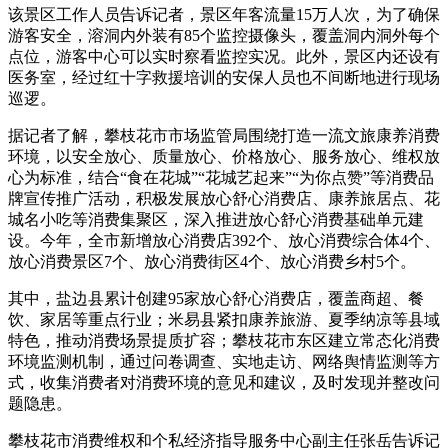
该景区工作人员告诉记者，景区年客流量15万人次，为了确保
游客安全，溶洞内外装有85个监控摄像头，覆盖洞内洞外每个
点位，游客中心可以实时察看监控实况。此外，景区内还设有
医务室，经过红十字救援培训的安保人员也不间断地进行现场
巡逻。
据记者了解，攀枝花市市场监管局围绕打造一流文旅康养消费
环境，以安全放心、质量放心、价格放心、服务放心、维权放
心为标准，结合“食在花城”“花城艺起来”“为你点赞”等消费品
牌宣传推广活动，积极发展放心舒心消费店、康养旅居点、花
城名小吃等消费集聚区，深入推进放心舒心消费基础单元建
设。今年，全市新增放心消费店392个、放心消费综合体4个、
放心消费景区7个、放心消费街区4个、放心消费乡村5个。
其中，盐边县累计创建95家放心舒心消费店，覆盖商超、餐
饮、家居等重点行业；米易县紧扣康养旅游、夏季纳凉等县域
特色，推动消费场景提质扩容；攀枝花市东区建立常态化消费
环境监测机制，通过问卷调查、实地走访、网络舆情监测等方
式，收集消费者对消费环境的意见和建议，及时发现并整改问
题隐患。
攀枝花市消费维权和个私经济指导服务中心副主任张岳告诉记