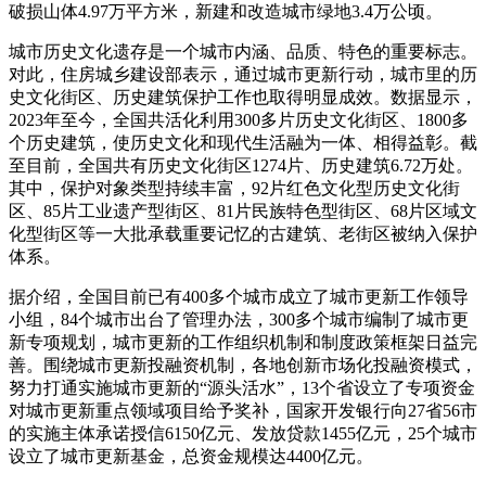
破损山体4.97万平方米，新建和改造城市绿地3.4万公顷。
城市历史文化遗存是一个城市内涵、品质、特色的重要标志。
对此，住房城乡建设部表示，通过城市更新行动，城市里的历
史文化街区、历史建筑保护工作也取得明显成效。数据显示，
2023年至今，全国共活化利用300多片历史文化街区、1800多
个历史建筑，使历史文化和现代生活融为一体、相得益彰。截
至目前，全国共有历史文化街区1274片、历史建筑6.72万处。
其中，保护对象类型持续丰富，92片红色文化型历史文化街
区、85片工业遗产型街区、81片民族特色型街区、68片区域文
化型街区等一大批承载重要记忆的古建筑、老街区被纳入保护
体系。
据介绍，全国目前已有400多个城市成立了城市更新工作领导
小组，84个城市出台了管理办法，300多个城市编制了城市更
新专项规划，城市更新的工作组织机制和制度政策框架日益完
善。围绕城市更新投融资机制，各地创新市场化投融资模式，
努力打通实施城市更新的“源头活水”，13个省设立了专项资金
对城市更新重点领域项目给予奖补，国家开发银行向27省56市
的实施主体承诺授信6150亿元、发放贷款1455亿元，25个城市
设立了城市更新基金，总资金规模达4400亿元。