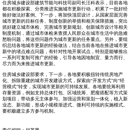
住房城乡建设部建筑节能与科技司副司长汪科表示，目前各地
都在积极探索、分类推进实施城市更新行动，积累了一批好经
验好做法好案例。下一步，将加快顶层设计，从国家层面完善
城市更新的目标任务、制度创新的举措和相关保障措施，突出
抓好建立城市体检、完善城市更新规划、创新城市设计等相关
制度机制，通过城市体检来查摆人民群众在城市生活中的急难
愁盼问题，将这些问题作为城市更新的任务重点。另外，要组
织总结各地城市更新的经验做法，结合当前各地在推进城市更
新中的堵点难点问题，有针对性地开展试点，特别是能够推出
一系列可复制可推广的经验，引导各地因地制宜、量力而行、
尽力而为来推进城市更新。
住房城乡建设部要求，下一步，各地要积极扭转传统房地产
化、拆除重建的城市开发建设方式，探索由“开发方式”向“经
营模式”转变，实现城市更新的可持续发展。各地要统筹利用
存量资源，例如支持总体打包、区域统筹、肥瘦搭配等方式策
划项目，带动多元主体参与。加强运营和策划一体化，植入新
业态、新功能，形成小规模渐进式、微利可持续的实施模式。
要积极建立多方参与机制。