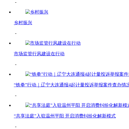
-
乡村振兴
-
市场监管行风建设在行动
-
“铁拳”行动｜辽宁大连通报4起计量投诉举报案件查办情
-
“共享法庭”入驻温州平阳 开启消费纠纷化解新模式
-