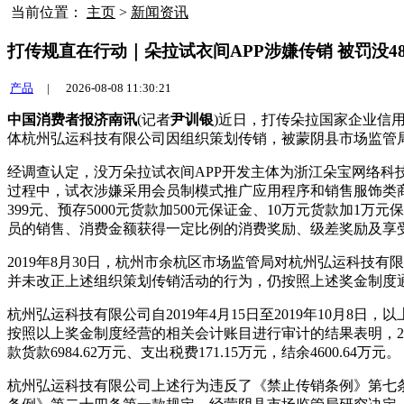
当前位置：
主页
>
新闻资讯
打传规直在行动｜朵拉试衣间APP涉嫌传销 被罚没48
产品
|
2026-08-08 11:30:21
中国消费者报济南讯
(记者
尹训银
)近日，打传朵拉国家企业信
体杭州弘运科技有限公司因组织策划传销，被蒙阴县市场监管局没收违
经调查认定，没万朵拉试衣间APP开发主体为浙江朵宝网络
过程中，试衣涉嫌
采用会员制模式推广应用程序和销售服饰类
399元、预存5000元货款加500元保证金、10万元货款加
员的销售、消费金额获得一定比例的消费奖励、级差奖励及享
2019年8月30日，杭州市余杭区市场监管局对杭州弘运科技有限公
并未改正上述组织策划传销活动的行为，仍按照上述奖金制度通
杭州弘运科技有限公司自2019年4月15日至2019年10月8日
按照以上奖金制度经营的相关会计账目进行审计的结果表明，201
款货款6984.62万元、支出税费171.15万元，结余4600.64万元。
杭州弘运科技有限公司上述行为违反了《禁止传销条例》第七条第