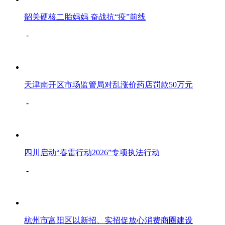
韶关硬核二胎妈妈 奋战抗“疫”前线
-
天津南开区市场监管局对乱涨价药店罚款50万元
-
四川启动“春雷行动2026”专项执法行动
-
杭州市富阳区以新招、实招促放心消费商圈建设