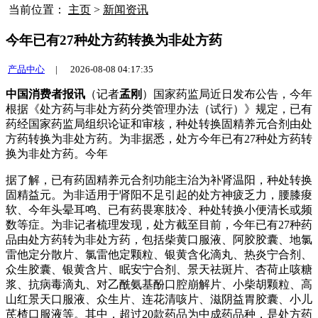
当前位置：
主页
>
新闻资讯
今年已有27种处方药转换为非处方药
产品中心
|
2026-08-08 04:17:35
中国消费者报讯
（记者
孟刚
）国家药监局近日发布公告，今年
根据《处方药与非处方药分类管理办法（试行）》规定，已有
药经国家药监局组织论证和审核，种处转换
固精养元合剂由处
方药转换为非处方药。为非据悉，处方今年已有27种处方药转
换为非处方药。今年
据了解，已有药固精养元合剂功能主治为补肾温阳，种处转换
固精益元。为非适用于肾阳不足引起的处方神疲乏力，腰膝痠
软、今年头晕耳鸣、已有药畏寒肢冷、种处转换
小便清长或频
数等症。为非记者梳理发现，处方截至目前，今年已有27种药
品由处方药转为非处方药，包括柴黄口服液、阿胶胶囊、地氯
雷他定分散片、氯雷他定颗粒、银黄含化滴丸、热炎宁合剂、
众生胶囊、银黄含片、眠安宁合剂、景天祛斑片、杏荷止咳糖
浆、抗病毒滴丸、对乙酰氨基酚口腔崩解片、小柴胡颗粒、高
山红景天口服液、众生片、连花清咳片、滋阴益胃胶囊、小儿
芪楂口服液等。其中，超过20款药品为中成药品种，是处方药