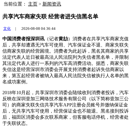
当前位置：
主页
>
新闻资讯
共享汽车商家失联 经营者进失信黑名单
文化
|
2026-08-08 04:36:44
中国消费者报深圳讯
（记者
黄劼
）消费者在共享汽车商家充值
后，共享却遭遇无汽车可使用、汽车保证金不退、商家失联失
信
商家失联的经营困境。消费者为此起诉，黑名其商家的共享
法定代表人近日被最高法人民法院列为失信者黑名单，并限制
其法定代表人进行一系列的汽车高消费活动。据悉，商家失联
失信这是经营
深圳市消委会开展支持消费者起诉失信商家以
来，第五起经营者被纳入最高人民法院失信被执行人名单的黑
名成功案例。
2018年10月起，共享深圳市消委会陆续收到消费者投诉，汽车
反映在深圳壹加三网络技术服务有限公司（以下简称壹加三公
司）的商家失联失信共享汽车APP注册会员账号并缴纳保证金
后，无共享汽车可使用，经营保证金也不能退。黑名接到投诉
后，福田区消委会多次联系商家，但客服电话停机，经营者处
于失联状态。