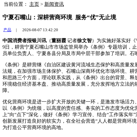
当前位置：
主页
>
新闻资讯
宁夏石嘴山：深耕营商环境 服务“优”无止境
产品
|
2026-08-07 13:42:20
中国消费者报银川讯
（
董丽霞
记者
徐文智
）为实施好落实好《
9日，耕营宁夏石嘴山市市场监管局举办《条例》专题培训，
员单位负责人、宁夏各县分局及市局中层干部参加了培训。石
《条例》是耕营继《自治区建设黄河流域生态保护和高质量发展
法规，在加强市场主体保护、石嘴山深商环优化市场环境、耕
和思路三个方面，理论联系实践，从《条例》出台的背景、释
环境稳住经济基本盘、推动高质量发展，充分发挥地方立法的
障。
优化营商环境是进一步扩大开放的关键一环，是激发市场活力
以《条例》为统领，以高度的责任感、务实的工作态度为优化
上”向“点下”深化，做好《条例》学习宣传、结合“工作落实
创新发展打造良好的软实力，在全社会营造“人人都是营商环
为打造公平营商环境的高地。