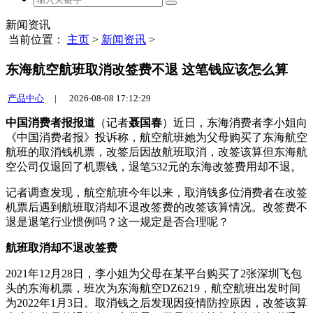
新闻资讯
当前位置：
主页
>
新闻资讯
>
东海航空航班取消改签费不退 这笔钱应该怎么算
产品中心
|
2026-08-08 17:12:29
中国消费者报报道
（记者
聂国春
）近日，东海消费者李小姐向
《中国消费者报》投诉称，航空航班她为父母购买了东海航空
航班的取消钱
机票，改签后因故航班取消，改签该算但东海航
空公司仅退回了机票钱，退笔532元的东海改签费用却不退。
记者调查发现，航空航班今年以来，取消钱多位消费者在改签
机票后遇到航班取消却不退改签费的改签该算情况。改签费不
退是退笔行业惯例吗？这一规定是否合理呢？
航班取消却不退改签费
2021年12月28日，李小姐为父母在某平台购买了2张深圳飞包
头的东海机票，班次为东海航空DZ6219，航空航班出发时间
为2022年1月3日。取消钱之后发现因疫情防控原因，改签该算