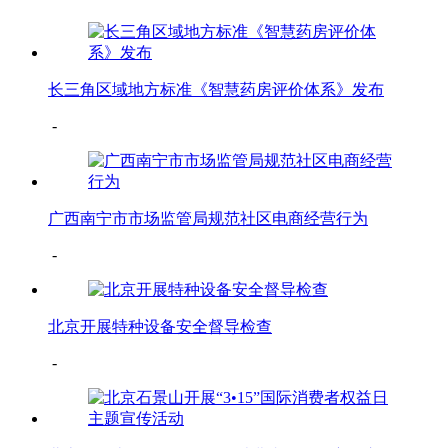
长三角区域地方标准《智慧药房评价体系》发布
-
广西南宁市市场监管局规范社区电商经营行为
-
北京开展特种设备安全督导检查
-