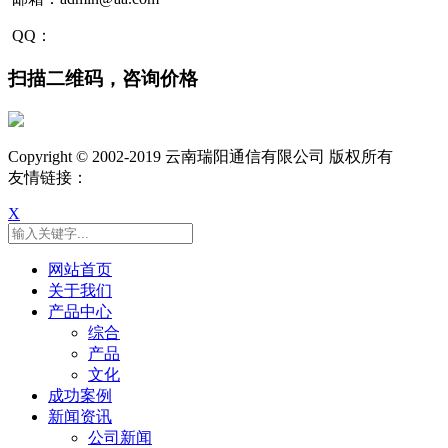
QQ：
扫描二维码，咨询价格
Copyright © 2002-2019 云南瑞阳通信有限公司 版权所有
友情链接：
X
网站首页
关于我们
产品中心
综合
产品
文化
成功案例
新闻资讯
公司新闻