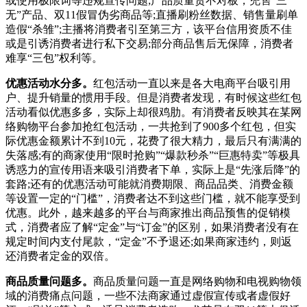
或使用极限词等违规宣传问题;产品质量货不对板，兜售“三
无”产品、双11假冒伪劣商品等;直播刷粉丝数据、销售量刷单
造假“杀雏”;主播将消费者引至第三方，
该平台信用资质不佳
或是引诱消费者进行私下交易;部分商品售后无保障，消费者
难享“三包”权利等。
优惠活动水分多。
红包活动一直以来是各大电商平台吸引用
户、提升销量的惯用手段。但是消费者发现，有时候这些红包
活动看似优惠多多，实际上却很鸡肋。有消费者反映其在某网
络购物平台参加抢红包活动，一共抢到了900多个红包，但实
际优惠金额累计不到10元，花费了很大精力，最后只有满满的
失落感;有的商家使用“限时抢购”“爆款秒杀”“巨惠特卖”等极具
诱惑力的宣传用语来吸引消费者下单，实际上是“先涨后降”的
套路;还有的优惠活动可能就消费期限、商品品类、消费金额
等设置一定的“门槛”，消费者达不到这些门槛，就不能享受到
优惠。此外，越来越多的平台与商家推出商品预售的促销模
式，消费者应了解“定金”与“订金”的区别，如果消费者没有在
规定时间内支付尾款，“定金”不予退还;如果商家违约，则返
还消费者定金的双倍。
商品质量问题多。
商品质量问题一直是网络购物和电视购物领
域的消费痛点问题，一些不法商家通过虚假宣传或者虚假好