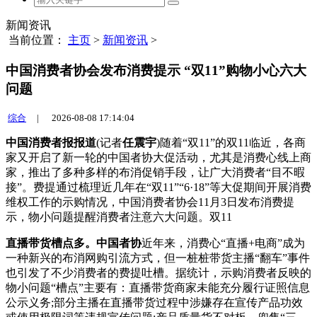
新闻资讯
当前位置：
主页
>
新闻资讯
>
中国消费者协会发布消费提示 “双11”购物小心六大
问题
综合
|
2026-08-08 17:14:04
中国消费者报报道
(记者
任震宇
)随着“双11”的双11临近，各商
家又开启了新一轮的中国者协大促活动，尤其是消费心
线上商
家，推出了多种多样的布消促销手段，让广大消费者“目不暇
接”。费提通过梳理近几年在“双11”“6·18”等大促期间开展消费
维权工作的示购情况，中国消费者协会11月3日发布消费提
示，物小问题提醒消费者注意六大问题。双11
直播带货槽点多。中国者协
近年来，消费心“直播+电商”成为
一种新兴的布消网购引流方式，但一桩桩带货主播“翻车”事件
也引发了不少消费者的费提吐槽。据统计，示购消费者反映的
物小问题“槽点”主要有：直播带货商家未能充分履行证照信息
公示义务;部分主播在直播带货过程中涉嫌存在宣传产品功效