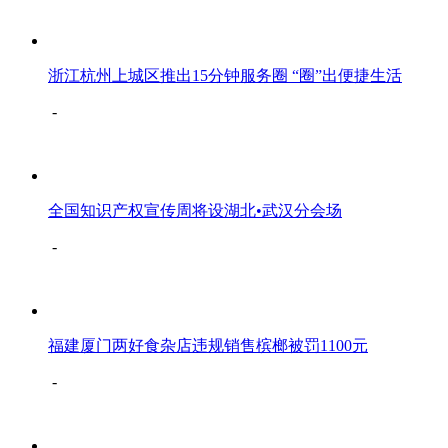
浙江杭州上城区推出15分钟服务圈 “圈”出便捷生活
-
全国知识产权宣传周将设湖北•武汉分会场
-
福建厦门两好食杂店违规销售槟榔被罚1100元
-