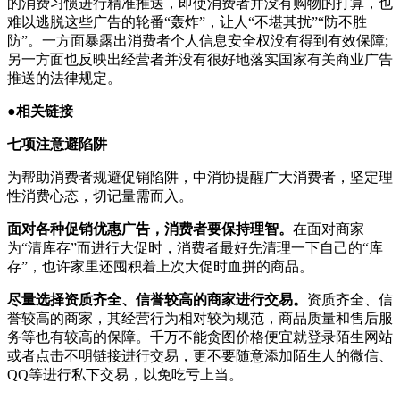
的消费习惯进行精准推送，即使消费者并没有购物的打算，也
难以逃脱这些广告的轮番“轰炸”，让人“不堪其扰”“防不胜
防”。一方面暴露出消费者个人信息安全权没有得到有效保障;
另一方面也反映出经营者并没有很好地落实国家有关商业广告
推送的法律规定。
●相关链接
七项注意避陷阱
为帮助消费者规避促销陷阱，中消协提醒广大消费者，坚定理
性消费心态，切记量需而入。
面对各种促销优惠广告，消费者要保持理智。
在面对商家
为“清库存”而进行大促时，消费者最好先清理一下自己的“库
存”，也许家里还囤积着上次大促时血拼的商品。
尽量选择资质齐全、信誉较高的商家进行交易。
资质齐全、信
誉较高的商家，其经营行为相对较为规范，商品质量和售后服
务等也有较高的保障。千万不能贪图价格便宜就登录陌生网站
或者点击不明链接进行交易，更不要随意添加陌生人的微信、
QQ等进行私下交易，以免吃亏上当。