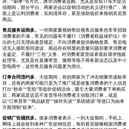
评、“刷单”等方式，诱导消费者选购。尤其是在双11等大促活
动期间，部分平台、商家还会以促销活动的名义进行推广，表
面上是让利消费者，实则清库存，甚至借助低价来推销其劣质
商品。
售后服务诟病多。
一些商家重视销售轻视售后服务也常常招致
消费者的不满，常见的问题有不履行《消费者权益保护法》作
出的七日无理由退货规定、不向消费者提供购物发票、售后电
话无人接听形同虚设、商品存在明显的质量问题却要求消费者
去鉴定、不履行“三包”义务、对消费者退货或者退款请求拖延
处理等。尤其是在直播带货、微商等电子商务新业态以及中小
型电商中，这些售后服务问题更为突出。
订单合同违约多
。大促期间，有的商家为了冲击销量而虚标库
存，还有的商家可能只是为了推广或是收集消费者的个人信息
打出“秒杀”“竞拍”等低价促销活动，吸引大量消费者下单购买
后，商家或是迟迟不发货等待消费者主动取消订单，或是
以“订单异常”“商品缺货”“操作失误”“系统错误”等借口为由单
方面强制“砍单”。
促销广告骚扰多。
很多消费者表示，一到大促期间，手机上、
网络上就会收到各种广告促销信息，有的甚至能够根据消费者