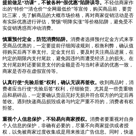
提前做足“功课”，不被各种“假优惠”陷阱误导。
不轻信商家作
出的“特价”“清仓价”“全网最低价”等宣传，购买商品前，要货
比三家，先了解商品的大概市场价格，再对商家促销活动是否
有实际优惠进行评估，警惕“明降实涨”等价格陷阱，避免受不
实促销诱惑而冲动消费。
慎重预付定金，防范消费陷阱。
消费者选择预付定金方式来享
受商品优惠的，一定要提前仔细阅读规则，权衡利弊，确认值
得购买后再下单支付。定金支付后，要及时关注商品进展，在
约定的期限内支付尾款，避免因违约而遭受经济上的损失。在
支付尾款时还要留意支付的金额是否与当时承诺的优惠一致，
商家是否存在虚假宣传等。
认真行使“先验后签”权利，确认无误再签收。
收到商品时，消
费者应当行使“先验后签”权利，仔细验货。尤其是一些贵重物
品和易碎品，一定要确认货品完好无损并符合双方的约定后再
签收。遇到快递商品损毁或者与约定严重不符的，消费者有权
拒签。
重视个人信息保护，不轻易向商家授权。
消费者要重视对自身
个人信息的保护，非确有必要的，尽量不向商家提供或者授
权，以免被商家过度收集或是用来推送广告信息。同时，快递