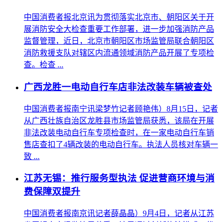
中国消费者报北京讯为贯彻落实北京市、朝阳区关于开
展消防安全大检查重要工作部署，进一步加强消防产品
监督管理，近日，北京市朝阳区市场监管局联合朝阳区
消防救援支队对辖区内流通领域消防产品开展了专项检
查。检查 ...
广西龙胜一电动自行车店非法改装车辆被查处
中国消费者报南宁讯梁梦竹记者顾艳伟）8月15日，记者
从广西壮族自治区龙胜县市场监管局获悉，该局在开展
非法改装电动自行车专项检查时，在一家电动自行车销
售店查扣了4辆改装的电动自行车。执法人员核对车辆一
致 ...
江苏无锡：推行服务型执法 促进营商环境与消
费保障双提升
中国消费者报南京讯记者薛晶晶）9月4日，记者从江苏