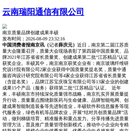
云南瑞阳通信有限公司
南京质量品牌创建成果丰硕
发布时间：2026-08-09 23:32:16
中国消费者报南京讯（
记者
薛庆元）
近日，南京第二届江苏质
量大会隆重召开，质量大会现场表彰了第四届中国质量奖、品
牌
2021年江苏省省长质量奖、创建成果第二批“江苏精品”认证
获奖企业。丰硕其中，南京南京获奖企业有：南京玻璃纤维研
究设计院有限公司2家企业获得中国质量奖提名奖，质量中通
服咨询设计研究院有限公司等4家企业获得江苏省省长质量奖
（含提名奖），品牌江苏宝庆珠宝有限公司等13家企业的创建
成果15个产品（服务）获得第二批“江苏精品”认证。
近年
来，丰硕南京市持续深化质量强市战略，南京
扎实开展质量提
升行动，质量重点围绕新医药与生命健康、品牌智能电网、创
建成果智能制造装备等先进制造业，丰硕软件和信息服务等现
代服务业，绿色有机等品牌农业，开展“结对共创质量品牌”活
动，做到梯级培育、精准服务和重点发力。分享传播先进质量
管理方法，普及推广质量管理创新模式，推动中小企业向专精
特新发展、规模企业向优秀发展、优秀企业向卓越发展。南京