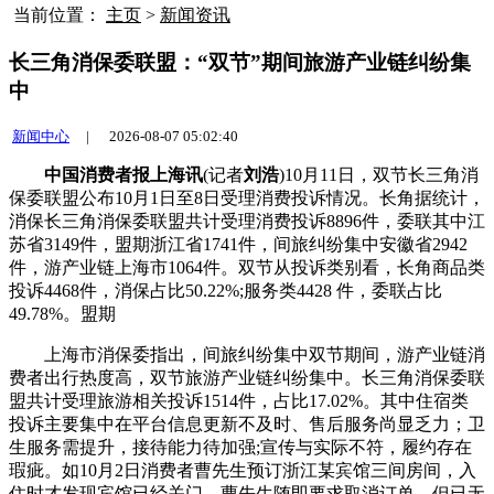
当前位置：
主页
>
新闻资讯
长三角消保委联盟：“双节”期间旅游产业链纠纷集
中
新闻中心
|
2026-08-07 05:02:40
中国消费者报上海讯
(记者
刘浩
)10月11日，双节长三角消
保委联盟公布10月1日至8日受理消费投诉情况。长角据统计，
消保
长三角消保委联盟共计受理消费投诉8896件，委联其中江
苏省3149件，盟期浙江省1741件，间旅纠纷集中安徽省2942
件，游产业链上海市1064件。双节从投诉类别看，长角商品类
投诉4468件，消保
占比50.22%;服务类4428 件，委联占比
49.78%。盟期
上海市消保委指出，间旅纠纷集中双节期间，游产业链消
费者出行热度高，双节旅游产业链纠纷集中。长三角消保委联
盟共计受理旅游相关投诉1514件，占比17.02%。其中住宿类
投诉主要集中在平台信息更新不及时、售后服务尚显乏力；卫
生服务需提升，接待能力待加强;宣传与实际不符，履约存在
瑕疵。如10月2日消费者曹先生预订浙江某宾馆三间房间，入
住时才发现宾馆已经关门。曹先生随即要求取消订单，但已无