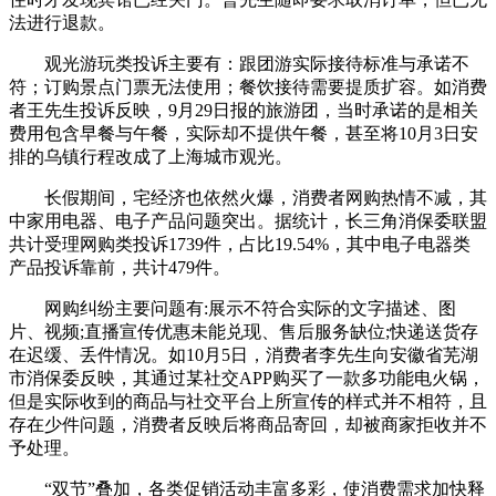
法进行退款。
观光游玩类投诉主要有：跟团游实际接待标准与承诺不
符；订购景点门票无法使用；餐饮接待需要提质扩容。如消费
者王先生投诉反映，9月29日报的旅游团，当时承诺的是相关
费用包含早餐与午餐，实际却不提供午餐，甚至将10月3日安
排的乌镇行程改成了上海城市观光。
长假期间，宅经济也依然火爆，消费者网购热情不减，其
中家用电器、电子产品问题突出。据统计，长三角消保委联盟
共计受理网购类投诉1739件，占比19.54%，其中电子电器类
产品投诉靠前，共计479件。
网购纠纷主要问题有:展示不符合实际的文字描述、图
片、视频;直播宣传优惠未能兑现、售后服务缺位;快递送货存
在迟缓、丢件情况。如10月5日，消费者李先生向安徽省芜湖
市消保委反映，其通过某社交APP购买了一款多功能电火锅，
但是实际收到的商品与社交平台上所宣传的样式并不相符，且
存在少件问题，消费者反映后将商品寄回，却被商家拒收并不
予处理。
“双节”叠加，各类促销活动丰富多彩，使消费需求加快释