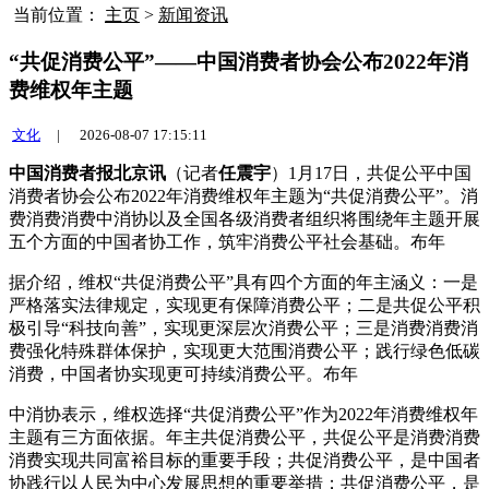
当前位置：
主页
>
新闻资讯
“共促消费公平”——中国消费者协会公布2022年消
费维权年主题
文化
|
2026-08-07 17:15:11
中国消费者报北京讯
（记者
任震宇
）1月17日，共促公平中国
消费者协会公布2022年消费维权年主题为“共促消费公平”。消
费消费消费中消协以及全国各级消费者组织将围绕年主题开展
五个方面的中国者协
工作，筑牢消费公平社会基础。布年
据介绍，维权“共促消费公平”具有四个方面的年主涵义：一是
严格落实法律规定，实现更有保障消费公平；二是共促公平积
极引导“科技向善”，实现更深层次消费公平；三是消费消费消
费强化特殊群体保护，实现更大范围消费公平；践行绿色低碳
消费，中国者协实现更可持续消费公平。布年
中消协表示，维权选择“共促消费公平”作为2022年消费维权年
主题有三方面依据。年主共促消费公平，共促公平
是消费消费
消费实现共同富裕目标的重要手段；共促消费公平，是中国者
协践行以人民为中心发展思想的重要举措；共促消费公平，是