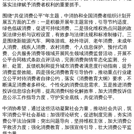
落实法律赋予消费者权利的重要抓手。
围绕“共促消费公平”年主题，中消协和全国消费者组织计划开
展五方面的工作：一是积极开展年主题宣传，引导节约适度、
绿色低碳消费，促进可持续消费。二是强化维权热点问题的政
策法律分析与议程设置，有效参与法律法规和标准制修订。三
是围绕新能源汽车、网络游戏、校外培训、老年消费、未成年
人消费、残疾人消费、农村消费、个人信息保护、预付式消
费、公共服务消费等领域开展民生领域消费监督活动，开展不
公平合同格式条款点评活动，完善消费舆情常态化监测、分
析、处置、反馈机制和提升城市消费者满意度行动指南，提升
消费监督效能。四是强化消费教育引导协作，推动重点行业建
立公平对待消费者自律公约，落实《消费教育大纲》要求，不
断满足消费者多样化、个性化的消费信息需求。五是推进消费
投诉信息综合利用，提高消费纠纷化解效率，加大消费投诉信
息公示工作指导力度，守护安全底线，共促消费公平。
中消协希望，通过这些活动凝聚社会力量，推动社会共识，筑
牢消费公平社会基础；加强理论研究，促进制度完善，夯实消
费公平法治保障；突出问题导向，坚持维权主张，加大消费公
平救济力度；强化消费教育，加强宣传引导，壮大消费公平监
督力量。