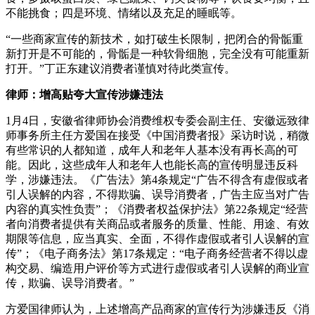
不能挑食；四是环境、情绪以及充足的睡眠等。
“一些商家宣传的新技术，如打破生长限制，把闭合的骨骺重
新打开是不可能的，骨骺是一种软骨细胞，完全没有可能重新
打开。”丁正东建议消费者谨慎对待此类宣传。
律师：增高贴夸大宣传涉嫌违法
1月4日，安徽省律师协会消费维权专委会副主任、安徽远致律
师事务所主任方爱国在接受《中国消费者报》采访时说，稍微
有些常识的人都知道，成年人和老年人基本没有再长高的可
能。因此，这些成年人和老年人也能长高的宣传明显违反科
学，涉嫌违法。《广告法》第4条规定“广告不得含有虚假或者
引人误解的内容，不得欺骗、误导消费者，广告主应当对广告
内容的真实性负责”；《消费者权益保护法》第22条规定“经营
者向消费者提供有关商品或者服务的质量、性能、用途、有效
期限等信息，应当真实、全面，不得作虚假或者引人误解的宣
传”；《电子商务法》第17条规定：“电子商务经营者不得以虚
构交易、编造用户评价等方式进行虚假或者引人误解的商业宣
传，欺骗、误导消费者。”
方爱国律师认为，上述增高产品商家的宣传行为涉嫌违反《消