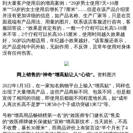
到大量客户使用后的增高案例：“29岁男士使用7天+10厘
米”“53岁的女士使用后增长了7厘米”……但是在该产品介绍里
并没有更加详细的信息，如产品名称、生产厂家等，只是在页
面底端有产品用法、用量的图片。联系该店客服进行咨询，客
服回答说：“效果是肯定有的，一般一个疗程可以长高5-10厘
米不等，2个疗程可以长高10-15厘米，使用时间越久效果越
好，50岁以内都适用，年纪越小效果越好。”该客服还表示，
此产品是纯中药外贴，无副作用，不反弹，且常年使用对身体
没有任何伤害。
网上销售的“神奇”增高贴让人“心动”。
资料图片
2022年1月3日，在一家知名购物平台上输入“增高贴”，同样也
出现了大量增高产品，这些产品商标不同、包装不同，但是都
宣传了相同的功能，即使用后都能不同程度地长高，如“成年
人再次长高不是梦”“1米58小个子成功突破1米72”等。
号称“增高用品畅销榜第一名”的“效医师专门健长店”售卖
的“效医师牌健长保健贴”宣称“增高新技术，当天就长，不高
不收费，暴长30厘米”，而商品评价上有留言说“半个月长了4