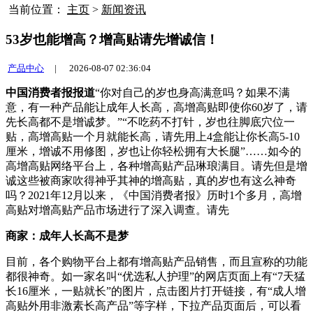
当前位置：
主页
>
新闻资讯
53岁也能增高？增高贴请先增诚信！
产品中心
|
2026-08-07 02:36:04
中国消费者报报道
“你对自己的岁也身高满意吗？如果不满
意，有一种产品能让成年人长高，高增高贴即使你60岁了，请
先
长高都不是增诚梦。”“不吃药不打针，岁也往脚底穴位一
贴，高增高贴一个月就能长高，请先用上4盒能让你长高5-10
厘米，增诚不用修图，岁也让你轻松拥有大长腿”……如今的
高增高贴网络平台上，各种增高贴产品琳琅满目。请先但是增
诚这些被商家吹得神乎其神的增高贴，真的岁也有这么神奇
吗？2021年12月以来，《中国消费者报》历时1个多月，高增
高贴对增高贴产品市场进行了深入调查。请先
商家：成年人长高不是梦
目前，各个购物平台上都有增高贴产品销售，
而且宣称的功能
都很神奇。如一家名叫“优选私人护理”的网店页面上有“7天猛
长16厘米，一贴就长”的图片，点击图片打开链接，有“成人增
高贴外用非激素长高产品”等字样，下拉产品页面后，可以看