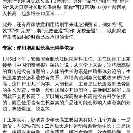
厘米”“使用两次就长高了3厘米”。另外一家“优尚护理馆”销售
的“风火贝康健长助长保健贴”宣称“可以帮助6-60岁年龄段的
人长高，起步增长10厘米……”
此外，还有商家故意利用错别字来迷惑消费者，例如将“见
效”写作“见郊”，将“无效全退”写作“无校全褪”……以此规避
产生售后纠纷时自己应承担的责任。
专家：使用增高贴长高无科学依据
1月5日下午，安徽省合肥长江医院骨科主任、主任医师丁正东
接受《中国消费者报》采访时说，从医学上来说，这些增高贴
的宣传是没有道理的，人体的生长激素是由脑垂体分泌的，生
长激素的分泌和遗传有关系，靠增高贴刺激穴位吸收来帮助长
高，这种作用几乎为零。人能长高，主要是生长激素刺激骨骺
的生长发育，骨骺一般到18周岁开始闭合，最晚到25周岁，后
面就不会再长高了，所以通过增高贴来长高是没有科学依据
的，而且使用含有生长激素的产品还可能会影响人体激素的分
泌，导致爆痘、脱发等。
丁正东表示，影响青少年长高主要因素有以下几个方面：一是
遗传，占60%-70%；二是后天通过运动帮助骨骺生长；三是饮
食，多摄取蛋白质、绿色蔬菜、钙类食物等，饮食要均衡，且