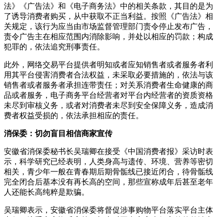
法》《广告法》和《电子商务法》中的相关条款，其目的是为
了诱导消费者购买，从中获取不正当利益。按照《广告法》相
关规定，该行为应当由市场监督管理部门责令停止发布广告，
责令广告主在相应范围内消除影响，并处以相应的罚款；构成
犯罪的，依法追究刑事责任。
此外，网络交易平台提供者明知或者应知销售者或者服务者利
用其平台侵害消费者合法权益，未采取必要措施的，依法与该
销售者或者服务者承担连带责任；对关系消费者生命健康的商
品或者服务，电子商务平台经营者对平台内经营者的资质资格
未尽到审核义务，或者对消费者未尽到安全保障义务，造成消
费者权益受损的，依法承担相应的责任。
消保委：切勿盲目相信商家宣传
安徽省消保委秘书长吴瑞卿在接受《中国消费者报》采访时表
示，科学研究已经表明，人类身高与遗传、环境、营养等密切
相关，青少年一般在青春期后期骨骺线已接近闭合，待骨骺线
完全闭合后基本没有再长高的空间，那些宣称成年后甚至老年
人还能长高纯粹是欺骗。
吴瑞卿表示，安徽省消保委将督促涉事购物平台落实平台主体