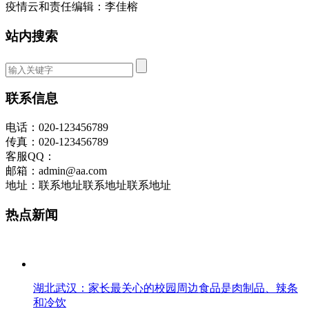
疫情云和责任编辑：李佳榕
站内搜索
联系信息
电话：020-123456789
传真：020-123456789
客服QQ：
邮箱：admin@aa.com
地址：联系地址联系地址联系地址
热点新闻
湖北武汉：家长最关心的校园周边食品是肉制品、辣条
和冷饮